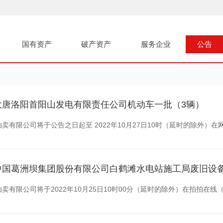
国有资产
破产资产
服务企业
公告
大唐洛阳首阳山发电有限责任公司机动车一批（3辆）
有限公司将于公告之日起至 2022年10月27日10时（延时的除外）在网络竞
完全民事行为能力企业法人或自然人。竞买成功后，竞买人（委托方需携
中国葛洲坝集团股份有限公司白鹤滩水电站施工局废旧设
参加竞买的，由竞买人自行承担相应的法律责任。
卖有限公司将于2022年10月25日10时00分（延时的除外）在拍拍在
 2022年10月26日14时止接受咨询（节假日除外），统一安排勘验。
pzxchina.cn)进行公开网络竞价活动，现公告如下：