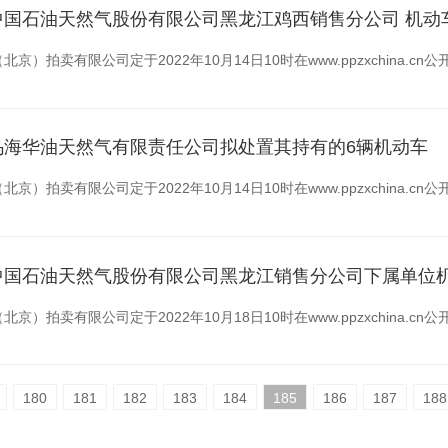
月27日10时0分止（多辆标的车辆时间顺延30分钟）转为延时报价，延时报
葛洲坝集团股份有限公司白鹤滩水电站施工局废旧设备一批
中国石油天然气股份有限公司黑龙江鸡西销售分公司 机动
辆均已脱审，保险均已过期，由此产生的费用由买受人自行承担，转让方
京）拍卖有限公司定于2022年10月14日10时在www.ppzxchina
卖有限公司在www.ppzxchina.cn网络竞价中心举行竞价行为，并
物的情况，获得有关文件资料、实地查看拍卖标的物。竞买人一旦交纳竞
有保留价的增价拍卖方式，保留价高于或等于起拍价，至少一人报名且出
不能使用，数量，种类、规格、品质、型号均以现场实物展示状态为准，
：自公告之日起至2022年10月13日12时止在所在地统一现场展示（需
乌海华油天然气有限责任公司拟处置其持有的6辆机动车
一切法律责任，委托方不承担和担保标的物的品质和相关瑕疵等任何责任
定成交起3个工作日内签署《交易凭证》，同时支付全部成交价款和3000
的资产存在的瑕疵已履行告知义务，竞买人应自行充分考虑受让标的所承
.ppzxchina.cn仔细查看项目交易条件，在2022年10月13日17
京）拍卖有限公司定于2022年10月14日10时在www.ppzxchina
交价款3%的平台使用服务费至指定账户。
控办最新通知：
并交纳保证金。
：自公告之日起至2022年10月13日14时止在所在地统一现场展示（需
定成交起10个工作日内（遇节假日顺延）内完成标的资产提取工作，成为
员管控：一、继续执行3天集中隔离+4天居家健康监测（第2、4天完成
生 联系电话：18646740291
.ppzxchina.cn仔细查看项目交易条件，在2022年10月13日17
中国石油天然气股份有限公司黑龙江销售分公司下属单位
付价款，车辆过户费由买受人承担。除公告期间已公示的信息外，其他如
7天居家健康监测（第1、2、3、5、7天开展核酸检测）
 联系电话：13522161404 4008003698
。
京）拍卖有限公司定于2022年10月18日10时在www.ppzxchina
脱检、证件是否齐全、发动机号与车架号确认等与车辆相关的情况及相应
定时间内签署相关文件；支付成交价款；平台使用服务费；提取标的的，每
备完全民事行为能力企业法人或自然人。
生 联系电话：18947311237
。
买人一经出价，即表明已完全了解与认可标的状况及上述相关车辆全部情
标的资产收回，扣除的保证金依次用于支付竞价产生的费用损失、弥补重
样的时间与方式
180
181
182
183
184
185
186
187
188
 联系电话：13522161404 4008003698
：自公告之日起至2022年10月17日14时止在所在地统一现场展示（需
担由于车辆瑕疵所引起的一切相关费用与法律后果。
托他人竞买的）不得参加竞买。
无优先购买权人。
17：00前报名预约踏勘。10月20日、21日统一安排勘验（电话：135203131
.ppzxchina.cn仔细查看项目交易条件，在2022年10月17日17