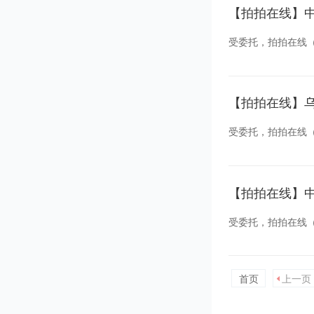
三、2022年10
拍卖标的物：中国
【拍拍在线】
四、本次拍卖的车
一、
受委托，拍拍在线（北
拍拍在线（北京）拍
特别提醒：
司车辆。
认真了解拍卖标的
五、本次拍卖为设
1、标的资产均已
标的展示时间及地点
【拍拍在线】
以确认，愿意承担
六、买受人应在确
2、委托人对该标
有意竞买者登录www
受委托，拍拍在线（北
并额外支付全部成
3、巧家县疫情防
竞价页面点击报名
标的展示时间及地点
七、买受人应在确
关于四川旅居史人
现场踏勘联系人：王先
有意竞买者登录www
【拍拍在线】
由退还标的物或拒
二、已经入巧的落实
拍卖公司联系人：任先生
竞价页面点击报名
受委托，拍拍在线（北
否存在保险过期、
八、买受人未按规
二、竞买人应当具
现场踏勘联系人：尉先
属单位机动车一批
部门了解清楚。竞
扣除全部保证金，
三、咨询、展示看
首页
上一页
拍卖公司联系人：任先生
标的展示时间及地点
切责任与风险，承
原买受人（包括委
九、本次拍卖活动
2022年10月19日
有意竞买者登录www