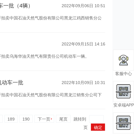
价2分钟如果有竞买人出价，就自动延迟2分钟。
车一批（4辆）
2022年09月06日 10:51
不负责相关费用，仅配合办理过户手续。买受人自愿参加
.cn公开拍卖中国石油天然气股份有限公司黑龙江鸡西销售分公
仔细阅读了《拍卖规则及须知》，竞买人在本标的公示期内，应
买保证金及申请报价就表明已完全了解标的物状况，并予
价且不低于保留价，方可成交。
本公司及委托人均不承担瑕疵担保责任。
提前预约，节假日除外）。
2022年09月15日 14:16
。
元车辆评估费至拍拍在线（北京）拍卖有限公司指定账户，
担的所有风险（包含新冠疫情防控产生的一切风险）。
时前完成账号注册、上传真实有效的资质及身份证明文件、在相应
.cn公开拍卖乌海华油天然气有限责任公司机动车一辆。
提前预约，节假日除外）。
客服中心
买受人后不得以不了解标的状况、标的有瑕疵、质量等为
2次核酸检测），不具备居家健康监测的转7天集中隔离；
时前完成账号注册、上传真实有效的资质及身份证明文件、在相应
机动车一批
2022年10月09日 10:31
车辆能否过户、能否外迁、环保标准、是否存在违章、是
.cn公开拍卖中国石油天然气股份有限公司黑龙江销售分公司下
一切瑕疵，竞买人应在出价前自行向转让方以及当地车管
延期一个自然日扣除保证金的10%，超过10个自然日的
安卓端APP
况及瑕疵，并自愿接受标的全部现状及瑕疵，并愿承担一
新竞价价款低于原拍卖价款的差价。悔拍后重新拍卖的，
189
190
下一页
尾页
跳转到
提前预约，节假日除外）。
页
74，微信号：13520313174）。
时前完成账号注册、上传真实有效的资质及身份证明文件、在相应