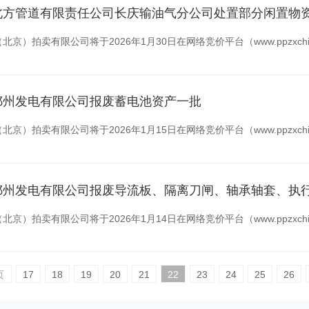
；3.在天津产权交易中心信息披露期满前交纳（以到账时间为准）支付相
26年2月5日17:00前将相关竞买保证金贰拾万元交纳至拍卖公司指定
北方管道有限责任公司长庆输油气分公司处置部分闲置物
：王驰洋 010-69943064-8008
平台办理竞买登记手续。
京）拍卖有限公司将于2026年1月30日在网络竞价平台（www.ppzxch
008003698。
场踏勘要求
网集团北方管道有限责任公司长庆输油气分公司处置部分闲置物资
08003698。
1月21日至2026年1月28日（即信息披露公告期）在天津产权交易中心公开挂牌(
鄂州发电有限公司报废蓄电池资产一批
竞买人，拍卖时间按信息披露时间顺延）。
京）拍卖有限公司将于2026年1月15日在网络竞价平台（www.ppzxch
交易中心资产转让信息披露公告期内完成以下事项后，方具有竞买资格：1
源集团鄂州发电有限公司报废蓄电池资产一批
；3.在天津产权交易中心信息披露期满前支付相关交易保证金到天津产权
月6日至2026年1月13日（即信息披露公告期）在天津产权交易中心公开挂牌(详见
ww.ppzxchina.cn。
，拍卖时间按信息披露时间顺延）。
京）拍卖有限公司将于2026年1月14日在网络竞价平台（www.ppzxch
：刘昊 010-69943064-8001
交易中心资产转让信息披露公告期内完成以下事项后，方具有竞买资格：1
源集团鄂州发电有限公司报废导流板、隔离刀闸、轴承轴套、执行器等13
008003698。
页
17
18
19
20
21
22
23
24
25
26
；3.在天津产权交易中心信息披露期满前交纳（以到账时间为准）支付相
电厂报废触摸屏、消谐装置等资产一批
：贾艳霞 010-69943064-8009
月5日至2026年1月12日（即信息披露公告期）在天津产权交易中心公开挂牌(详见