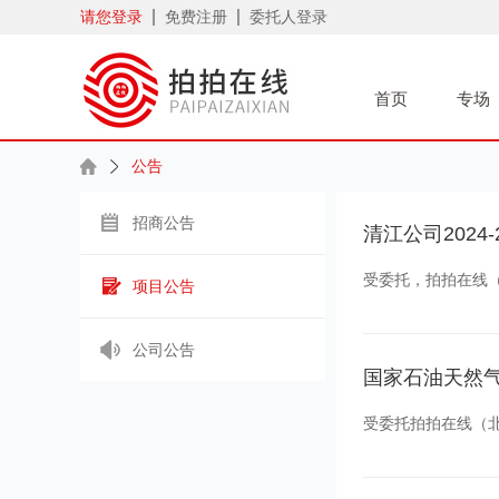
请您登录
免费注册
委托人登录
首页
专场
公告
招商公告
清江公司2024
受委托，拍拍在线（北
项目公告
标的名称：清江公司2
公司公告
拍卖标的于2026年1
国家石油天然
未征集到意向竞买
受委托拍拍在线（北京
竞买人须在天津产权
标的名称：国家石