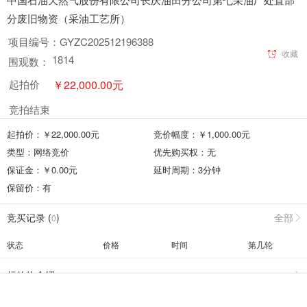
分废旧物资（采油工艺所）
项目编号：
GYZC202512196388
收藏
1814
围观数：
￥
22,000.00
元
起拍价
竞拍结束
起拍价：￥
22,000.00
元
竞价幅度：￥
1,000.00
元
类型：
网络竞价
优先购买权：
无
保证金：￥
0.00
元
延时周期：
3
分钟
保留价：
有
竞买记录 (
)
全部
0
状态
价格
时间
第几轮
标的物介绍