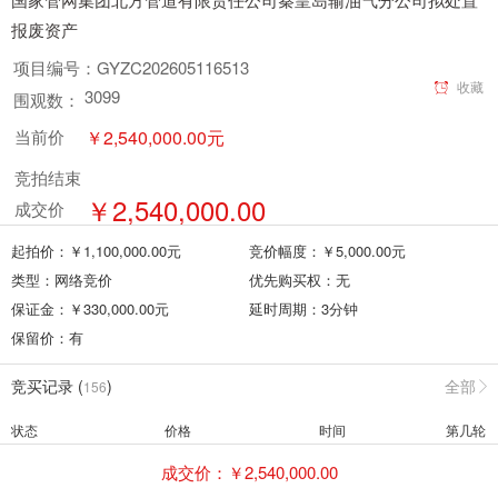
报废资产
项目编号：
GYZC202605116513
收藏
3099
围观数：
￥
2,540,000.00
元
当前价
竞拍结束
￥
2,540,000.00
成交价
起拍价：￥
1,100,000.00
元
竞价幅度：￥
5,000.00
元
类型：
网络竞价
优先购买权：
无
保证金：￥
330,000.00
元
延时周期：
3
分钟
保留价：
有
竞买记录 (
)
全部
156
状态
价格
时间
第几轮
成交价：￥
2,540,000.00
领先
2540000.00
2026-05-20 15:54:15:73
--