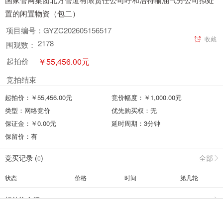
置的闲置物资（包二）
项目编号：
GYZC202605156517
收藏
2178
围观数：
￥
55,456.00
元
起拍价
竞拍结束
起拍价：￥
55,456.00
元
竞价幅度：￥
1,000.00
元
类型：
网络竞价
优先购买权：
无
保证金：￥
0.00
元
延时周期：
3
分钟
保留价：
有
竞买记录 (
)
全部
0
状态
价格
时间
第几轮
标的物介绍