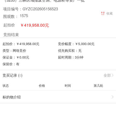
项目编号：
GYZC202605156523
收藏
1575
围观数：
￥
419,958.00
元
起拍价
竞拍结束
起拍价：￥
419,958.00
元
竞价幅度：￥
5,000.00
元
类型：
网络竞价
优先购买权：
无
保证金：￥
0.00
元
延时周期：
3
分钟
保留价：
有
竞买记录 (
)
全部
0
状态
价格
时间
第几轮
标的物介绍
竞买须知